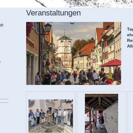
Veranstaltungen
dt
Ta
eh
Re
Al
r