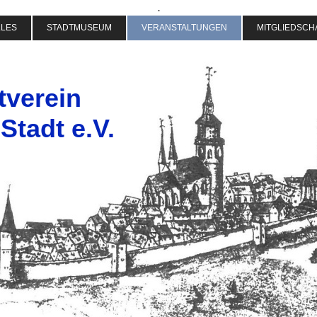
.
LLES
STADTMUSEUM
VERANSTALTUNGEN
MITGLIEDSCH
tverein
Stadt e.V.